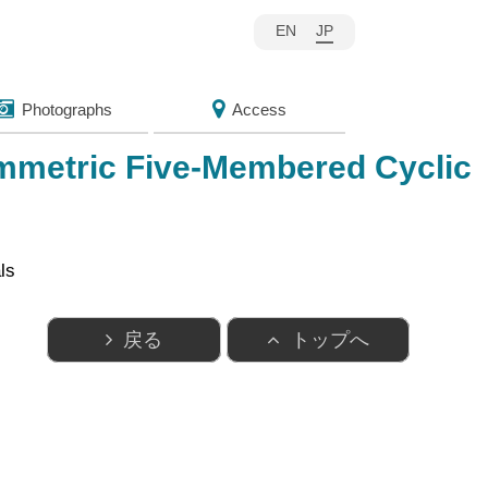
EN
JP
Photographs
Access
ymmetric Five-Membered Cyclic
ls
戻る
トップへ