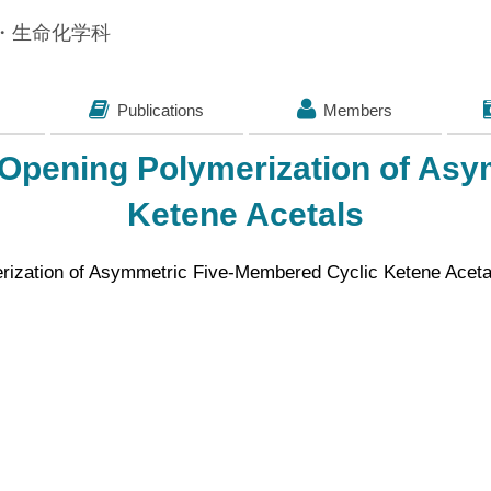
子・生命化学科
Publications
Members
g-Opening Polymerization of As
Ketene Acetals
erization of Asymmetric Five-Membered Cyclic Ketene Aceta